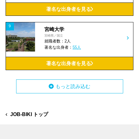
飲料・たばこ・飼料
繊維工業
著名な出身者を見る
衣服・繊維
パルプ・紙
9
宮崎大学
宮崎県／国立
印刷
油脂加工・洗剤・塗料
就職者数：2人
著名な出身者：
55人
化粧品
医薬品
著名な出身者を見る
その他の化学工業
プラスチック製品
もっと読み込む
ゴム製品
一般機械
電気・電子機器
自動車・輸送機器
JOB-BIKI トップ
精密機械
鉄・金属