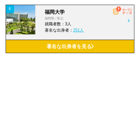
介護・福祉
不動産すべて
6
福岡大学
サービス
IT・広告・マスコミ
ブライダルサービス
IoT
福岡県／私立
不動産売買
不動産賃貸
就職者数：3人
コンサル・会計・法務
人材
著名な出身者：
251人
関連
再生医療
酒類製造
不動産開発
金融・保険すべて
の著名な出身者
の就職先
キーワードが入力されていません
病院・福祉・介護
不動産
の内訳
著名な出身者を見る
の内訳
ジャンルから探す
の内訳
の内訳
ジャンルの説明を見る
福岡県 高等学校
茶・コーヒー製造
SNS広告・SNS運用
貸金業、クレジットカー
銀行
JOB-BIKIの検索にはキーワードが必要です。
金融・保険
教育・学習
ド
PR・ブランディング支
ネットワークセキュリテ
学科やエリアから探す場合は、
こちら
から行って
援
ィ
ください。
建設・建築
運輸
金融商品取引
保険
医療機器
ヘルスケア機器
製造・機械
電気・ガス・水道
その他金融
教育・学習すべて
SDGs・ESG推進企業
100周年企業
農林水産
鉱業
幼稚園・保育園
小学校・中学校・高校
アジア進出企業
北米進出企業
官公庁
組合・団体・協会
大学
専門学校
ワークライフバランス重
欧州進出企業
その他
視企業