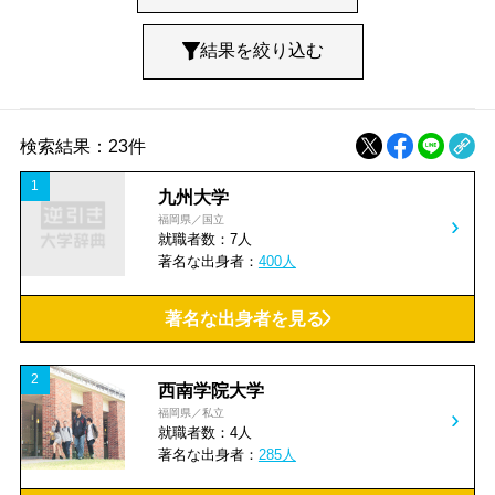
小売・卸売すべて
百貨店・スーパー
結果を絞り込む
コンビニ
食料品・酒屋
検索結果：23件
ファッション・洋服
書籍・文房具・がん具
1
九州大学
医薬品・化粧品
自動車・自転車
福岡県／国立
就職者数：7人
著名な出身者：
400人
電器
家具・インテリア
著名な出身者を見る
ガソリンスタンド・燃料
日用雑貨
2
西南学院大学
建築・鉱物・金属
機械器具
福岡県／私立
就職者数：4人
著名な出身者：
285人
総合卸売・商社・貿易
通信販売