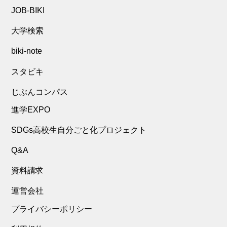
JOB-BIKI
その他製造業
電気・ガス・水道すべて
大学検索
電気
ガス
biki-note
水道
農林水産すべて
スタビキ
じぶんコンパス
農林水産
鉱業すべて
進学EXPO
鉱業
官公庁すべて
SDGs高校生自分ごと化プロジェクト
Q&A
官公庁
組合・団体・協会すべて
資料請求
組合・団体・協会
NPO
運営会社
プライバシーポリシー
その他すべて
その他