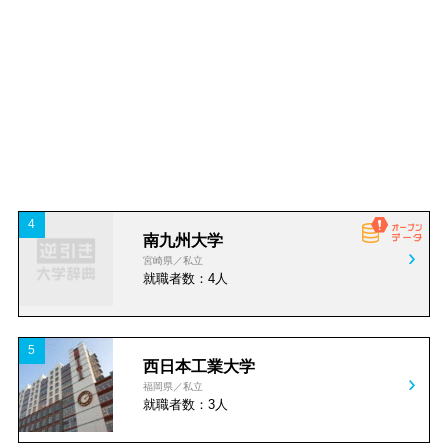
IT・広告・マスコミすべ
情報通信・インターネッ
て
ト
ソフトウェア・SI
デザイン・製作
広告・販促
放送・出版・マスコミ
特徴から探す（複数選択可、✕ボタンで検索）
コンサル・会計・法務関
経営コンサルティング
連すべて
AI・ロボット
医療用ロボット
4
南九州大学
会計、税務、法務、労務
人材すべて
宮崎県／私立
スマートアグリ技術
動画・映像制作
就職者数：4人
人材
病院・福祉・介護すべて
アプリ開発
ロゴ・イラスト制作
5
病院
医院・診療所
西日本工業大学
業種から探す
業種の説明を見る
パン・菓子製造
製薬会社
福岡県／私立
就職者数：3人
歯医者
動物病院
デジタルマーケティング
小売・卸売
飲食・宿泊
都市開発
支援