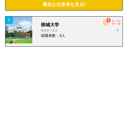
著名な出身者を見る
その他小売・卸売
飲食・宿泊すべて
3
食堂・レストラン
居酒屋・バー
崇城大学
熊本県／私立
就職者数：4人
喫茶店
ファーストフード
持ち帰り・デリバリー
旅館・ホテル
サービスすべて
旅行・レジャー
エステ・リラクゼーショ
床屋・美容院
ン
ペット
リース・レンタル
ビル管理・オフィスサポ
その他サービス
ート