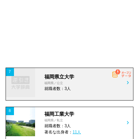
予備校
進学塾・学習塾
CSRに力を入れている企
TVCM放送企業
業
外国語会話
パソコンスクール
サブスクリプションサー
DX導入・関連企業
ビス
幼児教室
その他教室・スクール
働き方改革・ダイバーシ
グローバル化推進企業
ティー推進企業
建設・建築すべて
総合（建設・建築）
スタートアップ企業
フランチャイズ企業
7
専門（建設・建築）
設備（建設・建築）
福岡県立大学
福岡県／公立
就職者数：3人
運輸すべて
運輸
倉庫
運輸付帯サービス
8
福岡工業大学
福岡県／私立
就職者数：3人
製造・機械すべて
食料品
著名な出身者：
11人