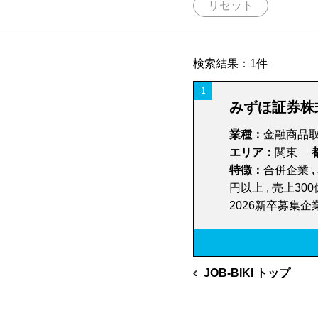
リセット
サービスすべて
特徴から探す（複数選択可、✕ボタンで検索）
ペット
検索結果：1件
1
IT・広告・マスコミすべて
AI・ロボット
みずほ証券株
業種から探す
広告・販促
業種の説明を見る
業種：
金融商品
アプリ開発
エリア：
関東
特徴：
合併企業 ,
会計、税務、法務、労務
デジタルマーケティング支援
小売・卸売
円以上 , 売上30
の著名な出身者
の就職先
キーワードが入力されていません
の内訳
2026新卒募集企
ジャンルから探す
病院
の内訳
の内訳
の内訳
ジャンルの説明を見る
再生医療
コンサル・会計・法務関連
JOB-BIKIの検索にはキーワードが必要です。
介護・福祉
PR・ブランディング支援
金融・保険
学科やエリアから探す場合は、
こちら
から行って
JOB-BIKI トップ
不動産開発
製造・機械
SDGs・ESG推進企業