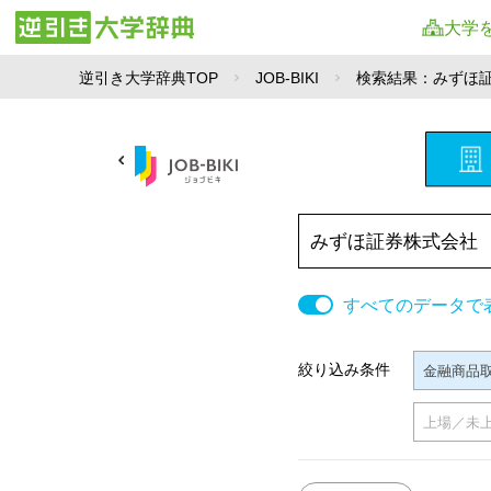
大学
業種から探す
逆引き大学辞典TOP
JOB-BIKI
検索結果
：みずほ
小売・卸売すべて
ファッション・洋服
電器
すべてのデータで
建築・鉱物・金属
絞り込み条件
金融商品
その他小売・卸売
上場／未
喫茶店