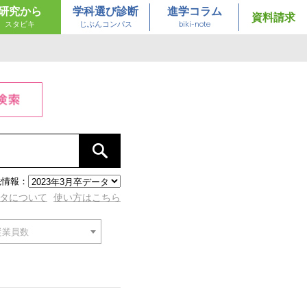
研究から
学科選び診断
進学コラム
資料請求
スタビキ
じぶんコンパス
biki-note
食料品・酒屋
自動車・自転車
料
日用雑貨
先情報：
タについて
使い方はこちら
通信販売
従業員数
居酒屋・バー
旅館・ホテル