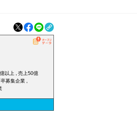
エステ・リラクゼーション
ート
その他サービス
デザイン・製作
動画・映像制作
すべて
経営コンサルティング
製薬会社
0億以上 , 売上50億
病院・福祉・介護すべて
IoT
< 戻
IT・広告・マスコミ
新卒募集企業 ,
業
動物病院
SNS広告・SNS運用
不動産
不動産賃貸
ヘルスケア機器
運輸
< 戻
貸金業、クレジットカード
鉱業
北米進出企業