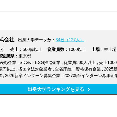
旅行・レジャー
床屋・美容院
リース・レンタル
ビル管理・オフィスサポ
情報通信・インターネット
ソフトウェア・SI
医療用ロボット
スマートアグリ技術
式会社
出身大学データ数：
34校（127人）
放送・出版・マスコミ
コンサル・会計・法務関連
取引
売上：
500億以上
従業員数：
1000以上
上場：
未上場
ロゴ・イラスト制作
パン・菓子製造
都道府県：
東京都
 表彰企業 , SDGs・ESG推進企業 , 従業員500人以上 , 売上100
人材すべて
人材
都市開発
ブライダルサービス
飲食・宿泊
サービス
0億円以上 , 省エネ法対象業者 , 全省庁統一資格保有企業 , 2025
業 , 2026新卒インターン募集企業 , 2027新卒インターン募集企
医院・診療所
歯医者
酒類製造
茶・コーヒー製造
人材
病院・福祉・介護
出身大学ランキングを見る
不動産すべて
不動産売買
ネットワークセキュリティ
医療機器
教育・学習
建設・建築
ください。
金融・保険すべて
銀行
電気・ガス・水道
農林水産
100周年企業
アジア進出企業