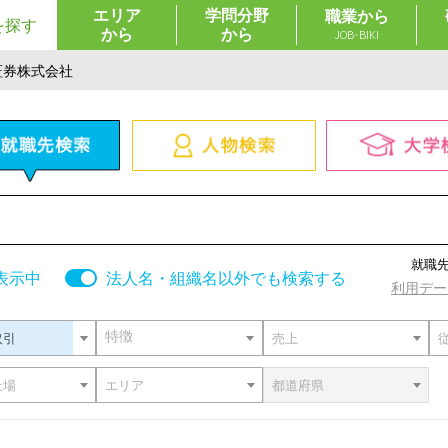
エリア
学問分野
職業から
を探す
から
から
JOB-BIKI
証券株式会社
百貨店・スーパー
コンビニ
書籍・文房具・がん具
医薬品・化粧品
家具・インテリア
ガソリンスタンド・燃
就職
表示中
法人名・組織名以外でも検索する
利用デー
機械器具
総合卸売・商社・貿易
特徴
取引
売上
飲食・宿泊すべて
食堂・レストラン
上場
エリア
都道府県
ファーストフード
持ち帰り・デリバリー