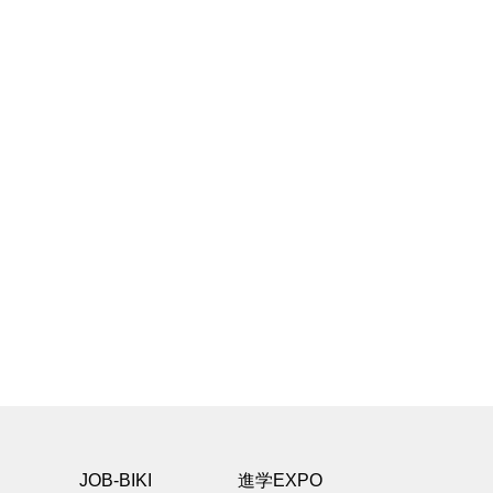
官公庁
金融商品取引
欧州進出企業
ワ
幼稚園・保育園
サブスクリプションサービス
予備校
スタートアップ企業
幼児教室
専門（建設・建築）
倉庫
飲料・たばこ・飼料
印刷
JOB-BIKI
進学EXPO