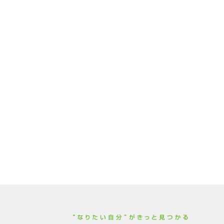
教育・学習すべて
CSRに力を入れている企業
ー推進企
専門学校
グローバル化推進企業
パソコンスクール
総合（建設・建築）
運輸
食料品
パルプ・紙
医薬品