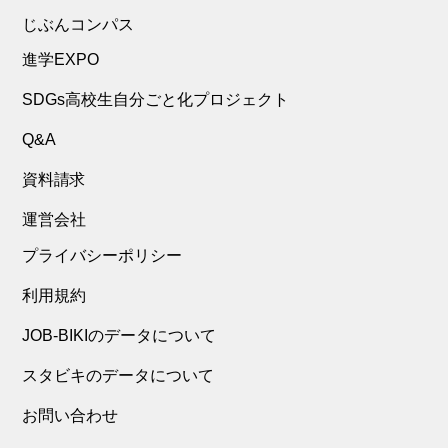
病院
医院・診療所
サブスクリプションサー
じぶんコンパス
DX導入・関連企業
ビス
進学EXPO
歯医者
動物病院
働き方改革・ダイバーシ
グローバル化推進企業
ティー推進企業
SDGs高校生自分ごと化プロジェクト
介護・福祉
不動産すべて
スタートアップ企業
フランチャイズ企業
Q&A
不動産売買
不動産賃貸
資料請求
運営会社
不動産開発
金融・保険すべて
プライバシーポリシー
貸金業、クレジットカー
銀行
利用規約
ド
JOB-BIKIのデータについて
金融商品取引
保険
スタビキのデータについて
その他金融
教育・学習すべて
お問い合わせ