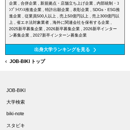
コンサル・会計・法務
ペット
リース・レンタル
企業 , 合併企業 , 新規拠点・店舗立ち上げ企業 , 内部統制・ｺ
人材
関連
再生医療
酒類製造
ﾝﾌﾟﾗｲｱﾝｽ推進企業 , 特許出願企業 , 表彰企業 , SDGs・ESG推
進企業 , 従業員500人以上 , 売上50億円以上 , 売上300億円以
の著名な出身者
の就職先
ビル管理・オフィスサポ
キーワードが入力されていません
病院・福祉・介護
不動産
その他サービス
の内訳
ート
の内訳
ジャンルから探す
上 , 省エネ法対象業者 , 海外に関連会社を保有する企業 ,
の内訳
の内訳
ジャンルの説明を見る
茶・コーヒー製造
SNS広告・SNS運用
2025新卒募集企業 , 2026新卒募集企業 , 2026新卒インター
JOB-BIKIの検索にはキーワードが必要です。
IT・広告・マスコミすべ
情報通信・インターネッ
金融・保険
教育・学習
ン募集企業 , 2027新卒インターン募集企業
て
ト
PR・ブランディング支
ネットワークセキュリテ
学科やエリアから探す場合は、
こちら
から行って
援
ィ
ください。
建設・建築
運輸
出身大学ランキングを見る
ソフトウェア・SI
デザイン・製作
医療機器
ヘルスケア機器
JOB-BIKI トップ
製造・機械
電気・ガス・水道
広告・販促
放送・出版・マスコミ
SDGs・ESG推進企業
100周年企業
農林水産
鉱業
コンサル・会計・法務関
経営コンサルティング
連すべて
アジア進出企業
北米進出企業
JOB-BIKI
官公庁
組合・団体・協会
会計、税務、法務、労務
人材すべて
大学検索
ワークライフバランス重
欧州進出企業
その他
視企業
biki-note
人材
病院・福祉・介護すべて
CSRに力を入れている企
TVCM放送企業
業
スタビキ