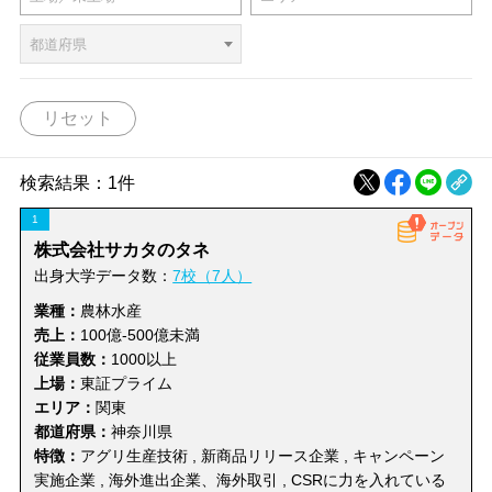
建築・鉱物・金属
機械器具
都道府県
総合卸売・商社・貿易
通信販売
特徴から探す（複数選択可、✕ボタンで検索）
リセット
その他小売・卸売
飲食・宿泊すべて
AI・ロボット
医療用ロボット
検索結果：1件
食堂・レストラン
居酒屋・バー
スマートアグリ技術
動画・映像制作
1
株式会社サカタのタネ
喫茶店
ファーストフード
アプリ開発
ロゴ・イラスト制作
出身大学データ数：
7校（7人）
業種：
農林水産
持ち帰り・デリバリー
旅館・ホテル
業種から探す
売上：
100億-500億未満
業種の説明を見る
パン・菓子製造
製薬会社
従業員数：
1000以上
サービスすべて
旅行・レジャー
上場：
東証プライム
デジタルマーケティング
小売・卸売
飲食・宿泊
都市開発
支援
エリア：
関東
都道府県：
神奈川県
エステ・リラクゼーショ
床屋・美容院
ン
サービス
IT・広告・マスコミ
特徴：
アグリ生産技術 , 新商品リリース企業 , キャンペーン
ブライダルサービス
IoT
実施企業 , 海外進出企業、海外取引 , CSRに力を入れている