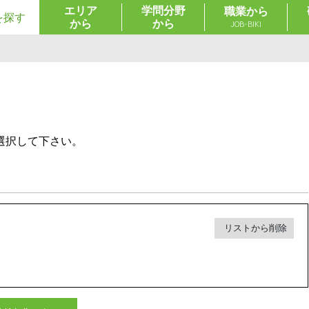
エリア
学問分野
職業から
を探す
から
から
JOB-BIKI
選択して下さい。
リストから削除