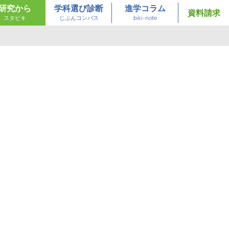
研究から
学科選び診断
進学コラム
資料請求
スタビキ
じぶんコンパス
biki-note