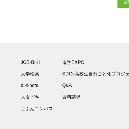
資
JOB-BIKI
進学EXPO
大学検索
SDGs高校生自分ごと化プロジ
biki-note
Q&A
スタビキ
資料請求
じぶんコンパス