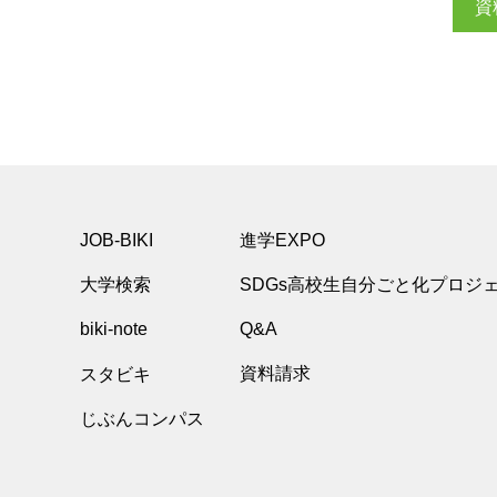
資
JOB-BIKI
進学EXPO
大学検索
SDGs高校生自分ごと化プロジ
biki-note
Q&A
スタビキ
資料請求
じぶんコンパス