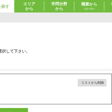
エリア
学問分野
職業から
を探す
から
から
JOB-BIKI
選択して下さい。
リストから削除