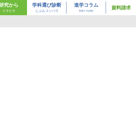
研究から
学科選び診断
進学コラム
資料請求
スタビキ
じぶんコンパス
biki-note