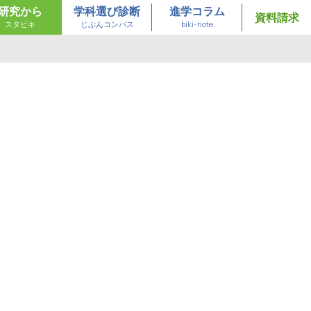
研究から
学科選び診断
進学コラム
資料請求
スタビキ
じぶんコンパス
biki-note