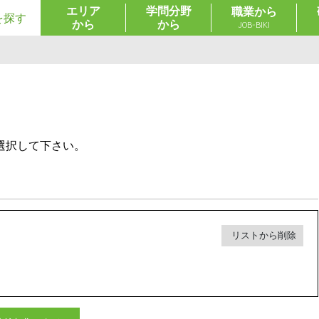
エリア
学問分野
職業から
を探す
から
から
JOB-BIKI
選択して下さい。
リストから削除