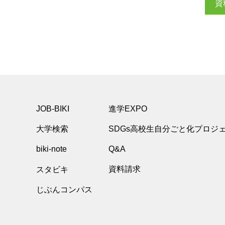
資
JOB-BIKI
進学EXPO
大学検索
SDGs高校生自分ごと化プロジ
biki-note
Q&A
スタビキ
資料請求
じぶんコンパス