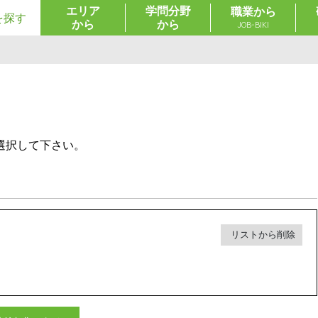
エリア
学問分野
職業から
を探す
から
から
JOB-BIKI
選択して下さい。
リストから削除