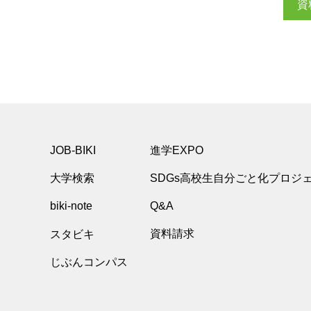
資
JOB-BIKI
進学EXPO
大学検索
SDGs高校生自分ごと化プロジ
biki-note
Q&A
スタビキ
資料請求
じぶんコンパス