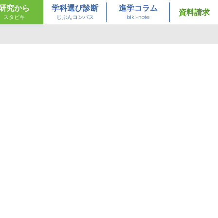
研究から
学科選び診断
進学コラム
資料請求
スタビキ
じぶんコンパス
biki-note