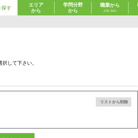
エリア
学問分野
職業から
を探す
から
から
JOB-BIKI
選択して下さい。
リストから削除