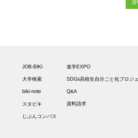
資
JOB-BIKI
進学EXPO
大学検索
SDGs高校生自分ごと化プロジ
biki-note
Q&A
スタビキ
資料請求
じぶんコンパス