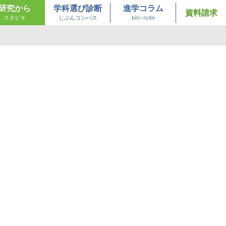
研究から
学科選び診断
進学コラム
資料請求
スタビキ
じぶんコンパス
biki-note