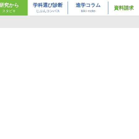
研究から
学科選び診断
進学コラム
資料請求
スタビキ
じぶんコンパス
biki-note