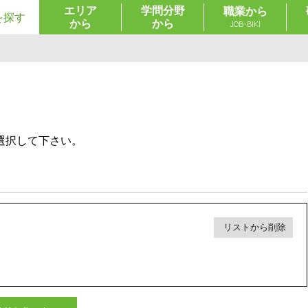
エリア
学問分野
職業から
を探す
から
から
JOB-BIKI
選択して下さい。
リストから削除