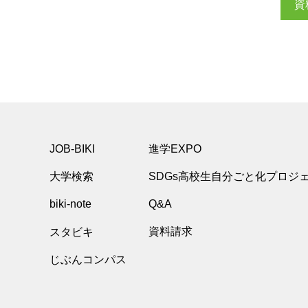
資
JOB-BIKI
進学EXPO
大学検索
SDGs高校生自分ごと化プロジ
biki-note
Q&A
スタビキ
資料請求
じぶんコンパス