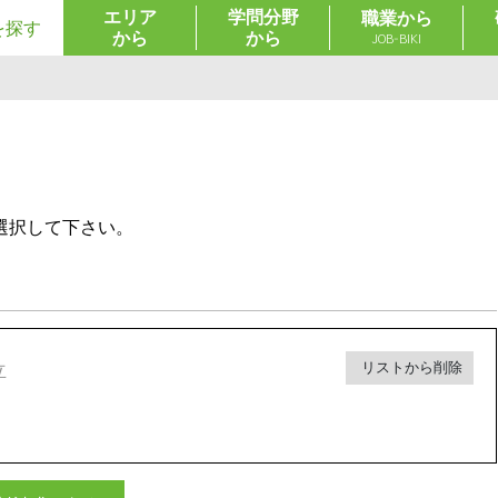
エリア
学問分野
職業から
を探す
から
から
JOB-BIKI
選択して下さい。
リストから削除
立