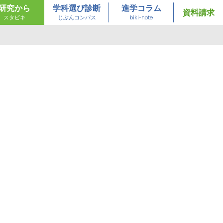
研究から
学科選び診断
進学コラム
資料請求
スタビキ
じぶんコンパス
biki-note