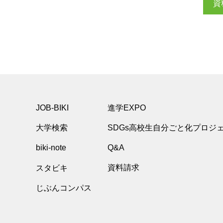
資
JOB-BIKI
進学EXPO
大学検索
SDGs高校生自分ごと化プロジ
biki-note
Q&A
スタビキ
資料請求
じぶんコンパス