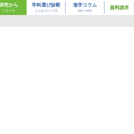
研究から
学科選び診断
進学コラム
資料請求
スタビキ
じぶんコンパス
biki-note