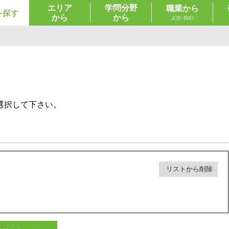
エリア
学問分野
職業から
を探す
から
から
JOB-BIKI
選択して下さい。
リストから削除