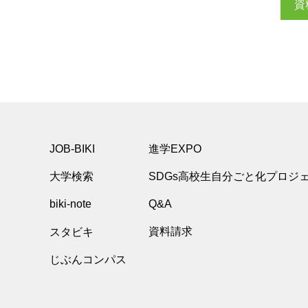
資
JOB-BIKI
進学EXPO
大学検索
SDGs高校生自分ごと化プロジ
biki-note
Q&A
スタビキ
資料請求
じぶんコンパス