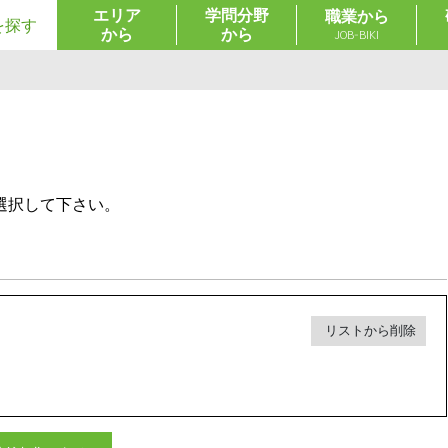
エリア
学問分野
職業から
を探す
から
から
JOB-BIKI
選択して下さい。
リストから削除