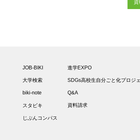
資
JOB-BIKI
進学EXPO
大学検索
SDGs高校生自分ごと化プロジ
biki-note
Q&A
スタビキ
資料請求
じぶんコンパス