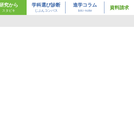
研究から
学科選び診断
進学コラム
資料請求
スタビキ
じぶんコンパス
biki-note