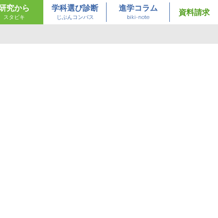
研究から
学科選び診断
進学コラム
資料請求
スタビキ
じぶんコンパス
biki-note