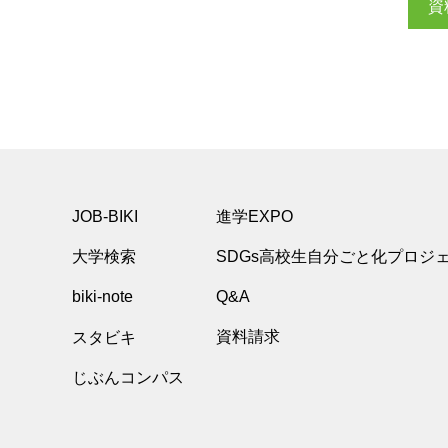
資
JOB-BIKI
進学EXPO
大学検索
SDGs高校生自分ごと化プロジ
biki-note
Q&A
スタビキ
資料請求
じぶんコンパス