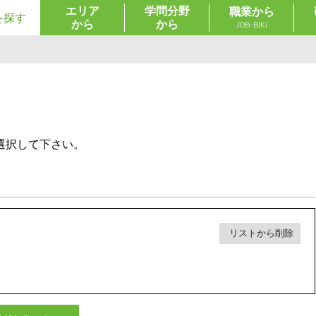
エリア
学問分野
職業から
を探す
から
から
JOB-BIKI
選択して下さい。
リストから削除