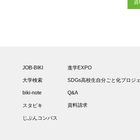
資
JOB-BIKI
進学EXPO
大学検索
SDGs高校生自分ごと化プロジ
biki-note
Q&A
スタビキ
資料請求
じぶんコンパス