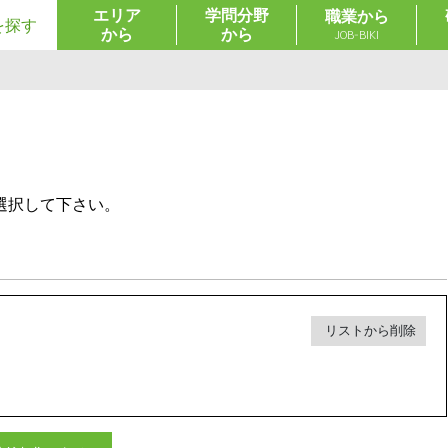
エリア
学問分野
職業から
を探す
から
から
JOB-BIKI
選択して下さい。
リストから削除