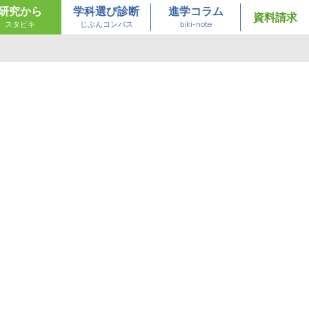
研究から
学科選び診断
進学コラム
資料請求
スタビキ
じぶんコンパス
biki-note