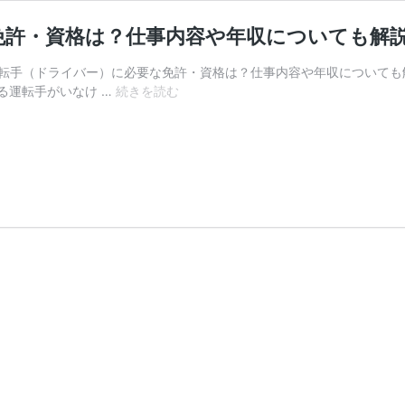
免許・資格は？仕事内容や年収についても解
トラック運転手（ドライバー）に必要な免許・資格は？仕事内容や年収につ
ト
る運転手がいなけ …
続きを読む
ラ
ッ
ク
運
転
手
（ド
ラ
イ
バ
ー）
に
必
要
な
免