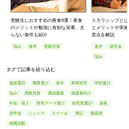
受験生におすすめの夜食8選！夜食
スカラシップとは
のメリットや勉強に有効な栄養、太
とメリットや実施
らない条件も紹介
意点を解説
悩み
進学
受験対策
進学
奨学金
悩み
タグで記事を絞り込む
進路選択
職業選び
進学
業界研究
学部選び
悩み
受験対策
通信講座
保護者向け
年収・収入
研究テーマ選び
研究室選び
資格
奨学金
ニュース
スクール
簿記
難易度
就職活動