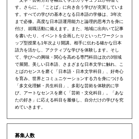
文学・芸術分野を幅広く学ぶカリキュラムが特徴で
す。さらに、「ことば」に向き合う学びが充実していま
す。すべての学びの基本となる日本語の学修は、3年次
まで必修。高度な日本語運用能力と論理的思考力を身に
付け、就職活動に備えます。また、地域に出向いて記事
を書いたり、イベントを企画したりといったワークショ
ップ型授業も1年次より開講。相手に伝わる確かな日本
語力を活かし、アクティブな学びを体験します。そし
て、学びへの興味・関心を高める専門科目は次の3領域
で展開。美しい日本語、さまざまな日本文学に触れ、こ
とばのセンスを磨く「日本語・日本文学科目」、好奇心
を育み、世界とコミュニケーションする力を身につける
「多文化理解・共生科目」、多彩な芸術を体験的に学
び、アートなセンスを磨く「芸術・文化科目」。「あな
たの好き」に応える科目を履修し、自分だけの学びを究
めていきます。
募集人数