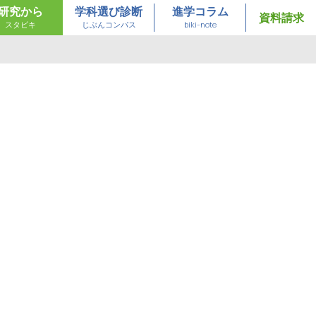
研究から
学科選び診断
進学コラム
資料請求
スタビキ
じぶんコンパス
biki-note