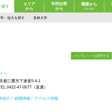
エリア
学問分野
職業から
を探す
から
から
JOB-BIKI
大学・短大を探す
杏林大学
パンフレットを請求する
イトへ
東京都三鷹市下連雀5-4-1
.0422-47-0077（直通）
学紹介
/
就職情報
/
アクセス情報