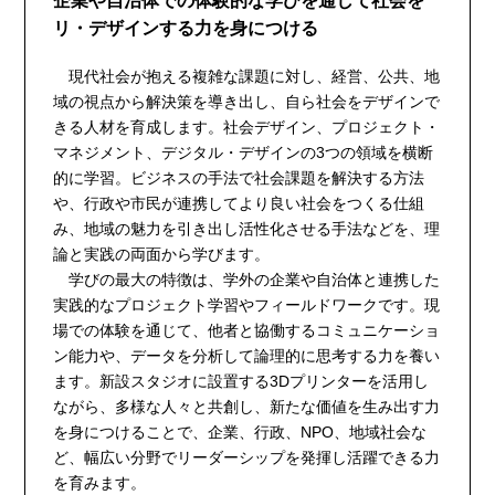
企業や自治体での体験的な学びを通して社会を
リ・デザインする力を身につける
現代社会が抱える複雑な課題に対し、経営、公共、地
域の視点から解決策を導き出し、自ら社会をデザインで
きる人材を育成します。社会デザイン、プロジェクト・
マネジメント、デジタル・デザインの3つの領域を横断
的に学習。ビジネスの手法で社会課題を解決する方法
や、行政や市民が連携してより良い社会をつくる仕組
み、地域の魅力を引き出し活性化させる手法などを、理
論と実践の両面から学びます。
学びの最大の特徴は、学外の企業や自治体と連携した
実践的なプロジェクト学習やフィールドワークです。現
場での体験を通じて、他者と協働するコミュニケーショ
ン能力や、データを分析して論理的に思考する力を養い
ます。新設スタジオに設置する3Dプリンターを活用し
ながら、多様な人々と共創し、新たな価値を生み出す力
を身につけることで、企業、行政、NPO、地域社会な
ど、幅広い分野でリーダーシップを発揮し活躍できる力
を育みます。