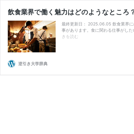
飲食業界で働く魅力はどのようなところ
最終更新日： 2025.06.05 飲
事があります。食に関わる仕事がした
飲
きを読む
食
業
界
で
逆引き大学辞典
働
く
魅
力
は
ど
の
よ
う
な
と