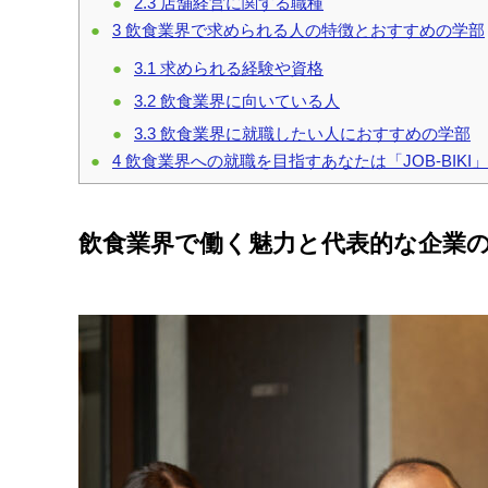
2.3
店舗経営に関する職種
3
飲食業界で求められる人の特徴とおすすめの学部
3.1
求められる経験や資格
3.2
飲食業界に向いている人
3.3
飲食業界に就職したい人におすすめの学部
4
飲食業界への就職を目指すあなたは「JOB-BIKI
飲食業界で働く魅力と代表的な企業