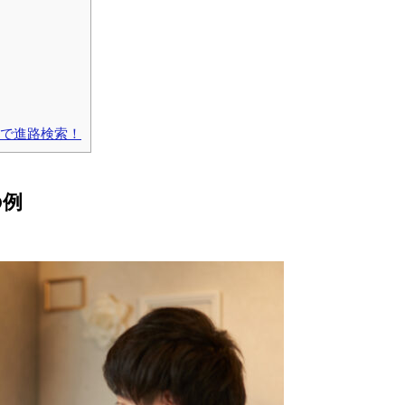
」で進路検索！
の例