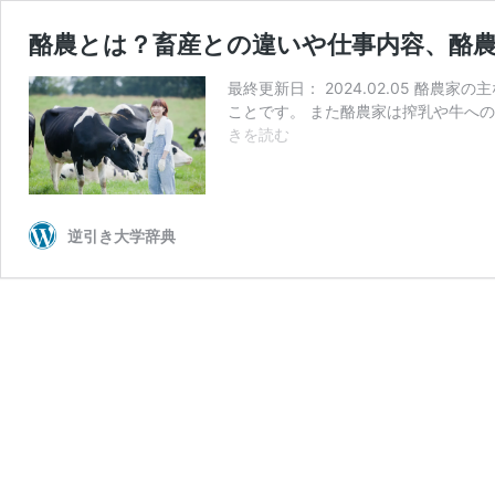
酪農とは？畜産との違いや仕事内容、酪
最終更新日： 2024.02.05 酪
ことです。 また酪農家は搾乳や牛へ
酪
きを読む
農
と
は？
畜
逆引き大学辞典
産
と
の
違
い
や
仕
事
内
容、
酪