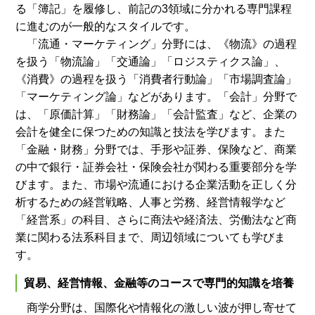
る「簿記」を履修し、前記の3領域に分かれる専門課程
に進むのが一般的なスタイルです。
「流通・マーケティング」分野には、《物流》の過程
を扱う「物流論」「交通論」「ロジスティクス論」、
《消費》の過程を扱う「消費者行動論」「市場調査論」
「マーケティング論」などがあります。「会計」分野で
は、「原価計算」「財務論」「会計監査」など、企業の
会計を健全に保つための知識と技法を学びます。また
「金融・財務」分野では、手形や証券、保険など、商業
の中で銀行・証券会社・保険会社が関わる重要部分を学
びます。また、市場や流通における企業活動を正しく分
析するための経営戦略、人事と労務、経営情報学など
「経営系」の科目、さらに商法や経済法、労働法など商
業に関わる法系科目まで、周辺領域についても学びま
す。
貿易、経営情報、金融等のコースで専門的知識を培養
商学分野は、国際化や情報化の激しい波が押し寄せて