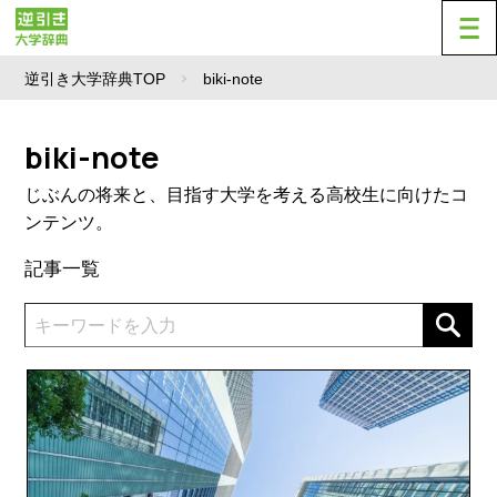
逆引き大学辞典TOP
biki-note
biki-note
じぶんの将来と、目指す大学を考える高校生に向けたコ
ンテンツ。
記事一覧