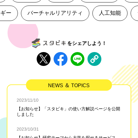
ギー
バーチャルリアリティ
人工知能
をシェアしよう！
＆
NEWS
TOPICS
2023/11/10
【お知らせ】「スタビキ」の使い方解説ページを公開
しました
2023/10/31
【お知らせ】研究テーマから大学を探せるサービス