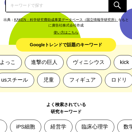
出典：
KAKEN：科学研究費助成事業データベース（国立情報学研究所）
をもと
に廣告社株式会社作成
使い方はこちら
Googleトレンドで話題のキーワード
よっこ
進撃の巨人
ヴィニシウス
kick
usスチール
児童
フィギュア
ロドリ
よく検索されている
研究キーワード
iPS細胞
経営学
臨床心理学
数学