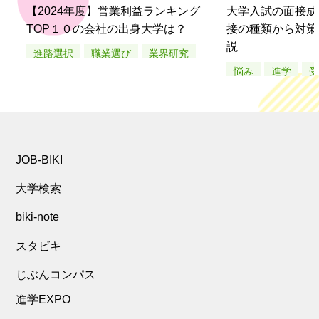
【2024年度】営業利益ランキング
大学入試の面接成
TOP１０の会社の出身大学は？
接の種類から対策
説
進路選択
職業選び
業界研究
悩み
進学
JOB-BIKI
大学検索
biki-note
スタビキ
じぶんコンパス
進学EXPO