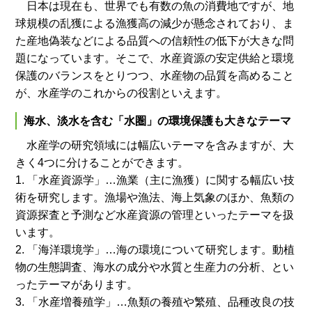
日本は現在も、世界でも有数の魚の消費地ですが、地
球規模の乱獲による漁獲高の減少が懸念されており、ま
た産地偽装などによる品質への信頼性の低下が大きな問
題になっています。そこで、水産資源の安定供給と環境
保護のバランスをとりつつ、水産物の品質を高めること
が、水産学のこれからの役割といえます。
海水、淡水を含む「水圏」の環境保護も大きなテーマ
水産学の研究領域には幅広いテーマを含みますが、大
きく4つに分けることができます。
1. 「水産資源学」…漁業（主に漁獲）に関する幅広い技
術を研究します。漁場や漁法、海上気象のほか、魚類の
資源探査と予測など水産資源の管理といったテーマを扱
います。
2. 「海洋環境学」…海の環境について研究します。動植
物の生態調査、海水の成分や水質と生産力の分析、とい
ったテーマがあります。
3. 「水産増養殖学」…魚類の養殖や繁殖、品種改良の技