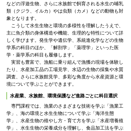
などの浮遊生物、さらに水族館で飼育される水生の哺乳
類（クジラ、イルカ）やは虫類（カメ）などの動物も対
象となります。
こうして水生生物と環境の多様性を理解したうえで、
主に魚介類の身体構造や機能、生理的な特性について詳
しく学びます。発生学や遺伝学、系統進化学などの生物
学系の科目のほか、「解剖学」「薬理学」といった医
学・薬学系の科目も履修します。
実習も豊富で、漁船に乗り組んで漁獲の現場を体験し
たり、水産加工品の工場見学、水辺の生物の採集や水質
調査、さらに水族館見学、多彩な角度から水産資源と環
境について学ぶことができます。
水産業、水族館、環境保護など進路ごとに科目選択
専門課程では、漁業のさまざまな技術を学ぶ「漁業工
学」、海の環境と水生生物について学ぶ「海洋生態
学」、水産生物の殖やし方・育て方を学ぶ「水産増養殖
学」、水生生物の栄養成分を理解し、食品加工法を学ぶ