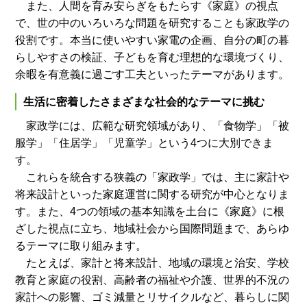
また、人間を育み安らぎをもたらす《家庭》の視点
で、世の中のいろいろな問題を研究することも家政学の
役割です。本当に使いやすい家電の企画、自分の町の暮
らしやすさの検証、子どもを育む理想的な環境づくり、
余暇を有意義に過ごす工夫といったテーマがあります。
生活に密着したさまざまな社会的なテーマに挑む
家政学には、広範な研究領域があり、「食物学」「被
服学」「住居学」「児童学」という4つに大別できま
す。
これらを統合する狭義の「家政学」では、主に家計や
将来設計といった家庭運営に関する研究が中心となりま
す。また、4つの領域の基本知識を土台に《家庭》に根
ざした視点に立ち、地域社会から国際問題まで、あらゆ
るテーマに取り組みます。
たとえば、家計と将来設計、地域の環境と治安、学校
教育と家庭の役割、高齢者の福祉や介護、世界的不況の
家計への影響、ゴミ減量とリサイクルなど、暮らしに関