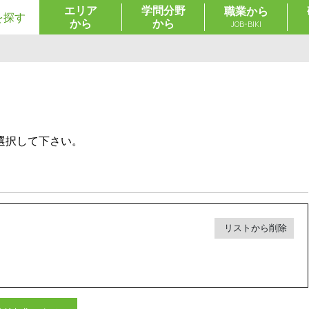
エリア
学問分野
職業から
を探す
から
から
JOB-BIKI
選択して下さい。
リストから削除