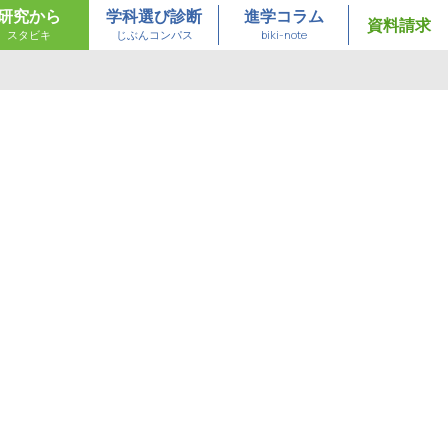
研究から
学科選び診断
進学コラム
資料請求
スタビキ
じぶんコンパス
biki-note