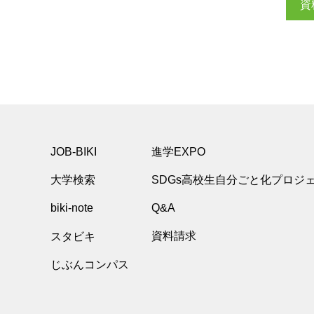
資
JOB-BIKI
進学EXPO
大学検索
SDGs高校生自分ごと化プロジ
biki-note
Q&A
スタビキ
資料請求
じぶんコンパス