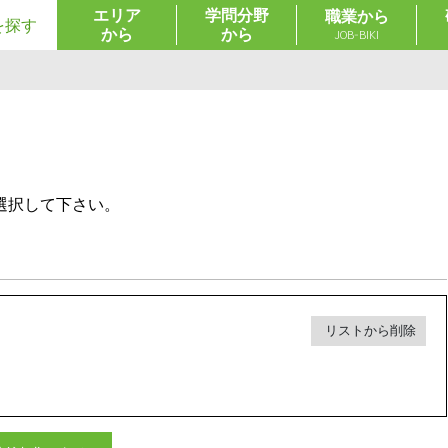
エリア
学問分野
職業から
を探す
から
から
JOB-BIKI
選択して下さい。
リストから削除