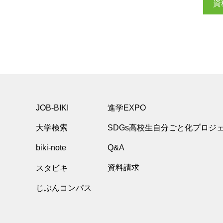
資
JOB-BIKI
進学EXPO
大学検索
SDGs高校生自分ごと化プロジ
biki-note
Q&A
スタビキ
資料請求
じぶんコンパス