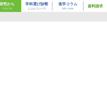
研究から
学科選び診断
進学コラム
資料請求
スタビキ
じぶんコンパス
biki-note