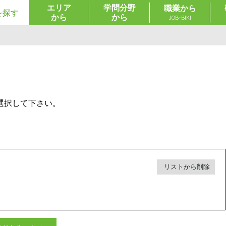
エリア
学問分野
職業から
を探す
から
から
JOB-BIKI
選択して下さい。
リストから削除