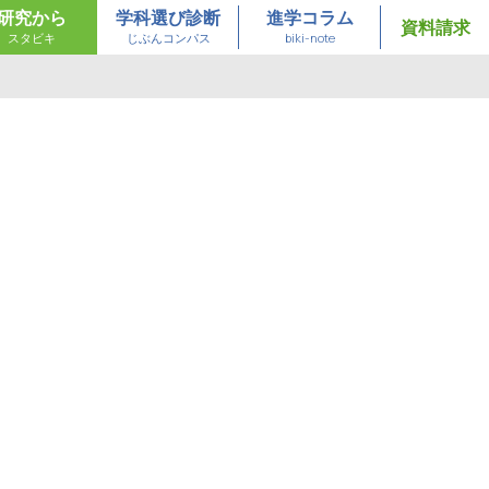
研究から
学科選び診断
進学コラム
資料請求
スタビキ
じぶんコンパス
biki-note