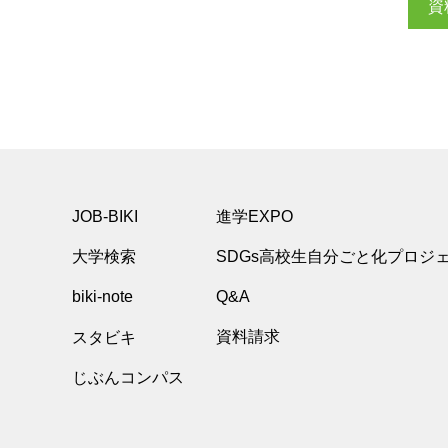
資
JOB-BIKI
進学EXPO
大学検索
SDGs高校生自分ごと化プロジ
biki-note
Q&A
スタビキ
資料請求
じぶんコンパス