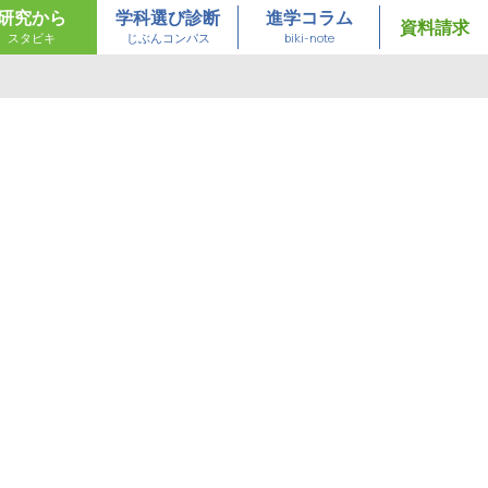
研究から
学科選び診断
進学コラム
資料請求
スタビキ
じぶんコンパス
biki-note