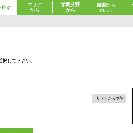
エリア
学問分野
職業から
を探す
から
から
JOB-BIKI
選択して下さい。
リストから削除