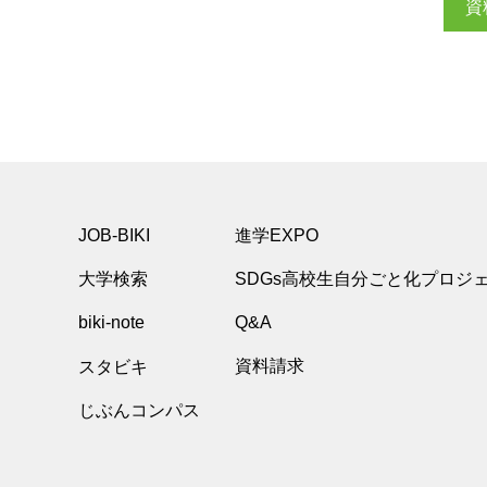
資
JOB-BIKI
進学EXPO
大学検索
SDGs高校生自分ごと化プロジ
biki-note
Q&A
スタビキ
資料請求
じぶんコンパス