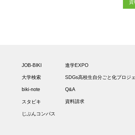
資
JOB-BIKI
進学EXPO
大学検索
SDGs高校生自分ごと化プロジ
biki-note
Q&A
スタビキ
資料請求
じぶんコンパス