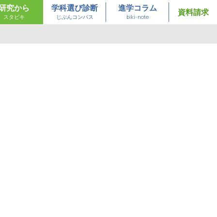
研究から
学科選び診断
進学コラム
資料請求
スタビキ
じぶんコンパス
biki-note