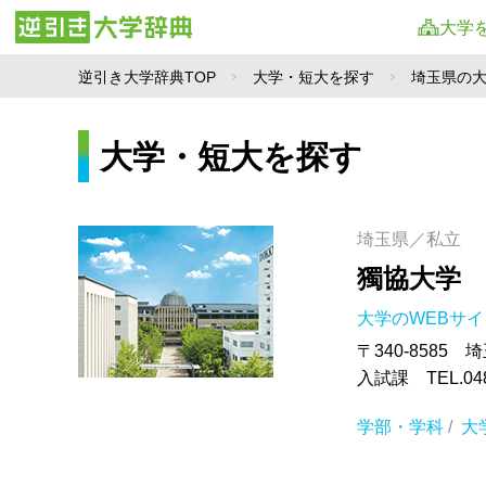
大学
逆引き大学辞典TOP
大学・短大を探す
埼玉県の
大学・短大を探す
埼玉県／私立
獨協大学
大学のWEBサ
〒340-8585
入試課 TEL.048
学部・学科
/
大