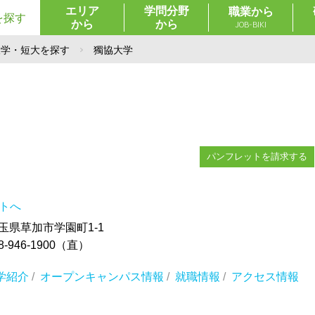
エリア
学問分野
職業から
を探す
から
から
JOB-BIKI
大学・短大を探す
獨協大学
パンフレットを請求する
イトへ
 埼玉県草加市学園町1-1
-946-1900（直）
学紹介
/
オープンキャンパス情報
/
就職情報
/
アクセス情報