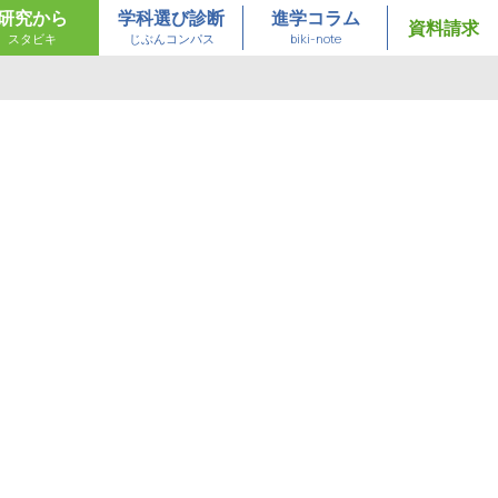
研究から
学科選び診断
進学コラム
資料請求
スタビキ
じぶんコンパス
biki-note