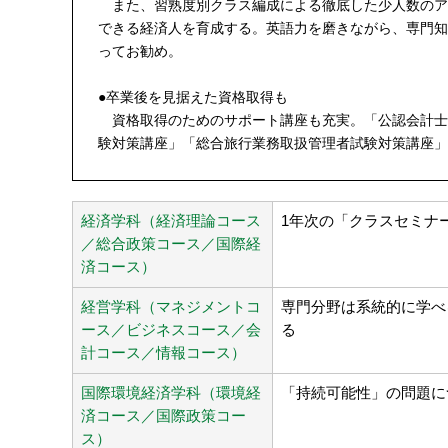
また、習熟度別クラス編成による徹底した少人数のア
できる経済人を育成する。英語力を磨きながら、専門知
ってお勧め。
●卒業後を見据えた資格取得も
資格取得のためのサポート講座も充実。「公認会計士
験対策講座」「総合旅行業務取扱管理者試験対策講座」
経済学科（経済理論コース
1年次の「クラスセミナ
／総合政策コース／国際経
済コース）
経営学科（マネジメントコ
専門分野は系統的に学べ
ース／ビジネスコース／会
る
計コース／情報コース）
国際環境経済学科（環境経
「持続可能性」の問題に
済コース／国際政策コー
ス）