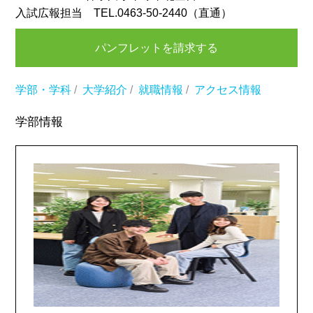
入試広報担当 TEL.0463-50-2440（直通）
パンフレットを請求する
学部・学科
/
大学紹介
/
就職情報
/
アクセス情報
学部情報