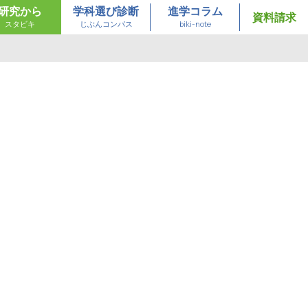
研究から
学科選び診断
進学コラム
資料請求
スタビキ
じぶんコンパス
biki-note