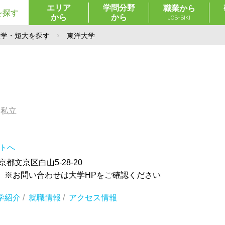
エリア
学問分野
職業から
を探す
から
から
JOB-BIKI
大学・短大を探す
東洋大学
／私立
イトへ
東京都文京区白山5-28-20
 ※お問い合わせは大学HPをご確認ください
学紹介
/
就職情報
/
アクセス情報