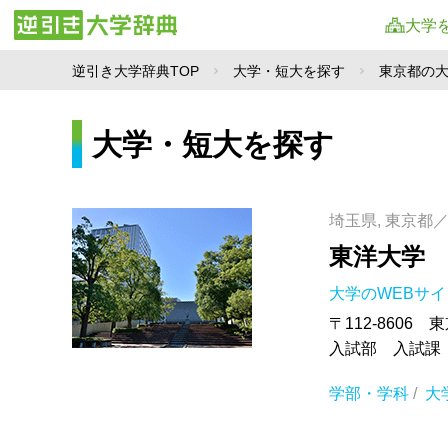
大学
逆引き大学辞典TOP
大学・短大を探す
東京都の
大学・短大を探す
埼玉県, 東京都
東洋大学
大学のWEBサ
〒112-8606 
入試部 入試課
学部・学科
/
大