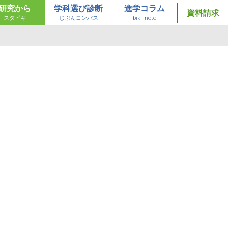
研究から
学科選び診断
進学コラム
資料請求
スタビキ
じぶんコンパス
biki-note