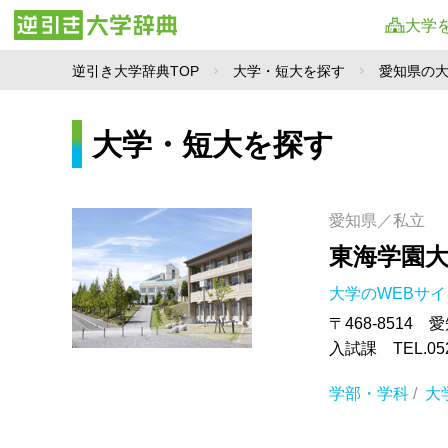
大学
逆引き大学辞典TOP
大学・短大を探す
愛知県の
大学・短大を探す
愛知県／私立
東海学園
大学のWEBサ
〒468-8514
入試課 TEL.052-
学部・学科
/
大