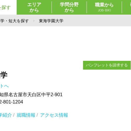
エリア
学問分野
職業から
を探す
から
から
JOB-BIKI
大学・短大を探す
東海学園大学
パンフレットを請求する
大学
イトへ
 愛知県名古屋市天白区中平2-901
801-1204
学紹介
/
就職情報
/
アクセス情報