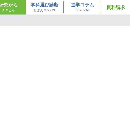
研究から
学科選び診断
進学コラム
資料請求
スタビキ
じぶんコンパス
biki-note