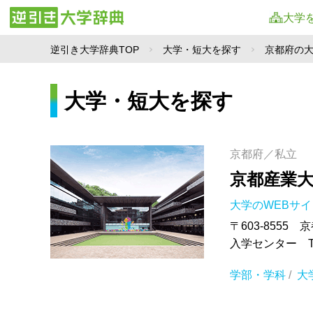
大学
逆引き大学辞典TOP
大学・短大を探す
京都府の
大学・短大を探す
京都府／私立
京都産業
大学のWEBサ
〒603-855
入学センター TEL
学部・学科
/
大