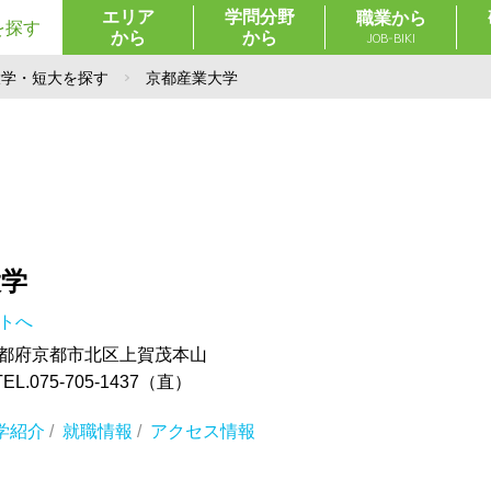
エリア
学問分野
職業から
を探す
から
から
JOB-BIKI
大学・短大を探す
京都産業大学
大学
イトへ
5 京都府京都市北区上賀茂本山
.075-705-1437（直）
学紹介
/
就職情報
/
アクセス情報