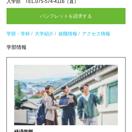
入学部 TEL.075-574-4116（直）
パンフレットを請求する
学部・学科
/
大学紹介
/
就職情報
/
アクセス情報
学部情報
経済学部