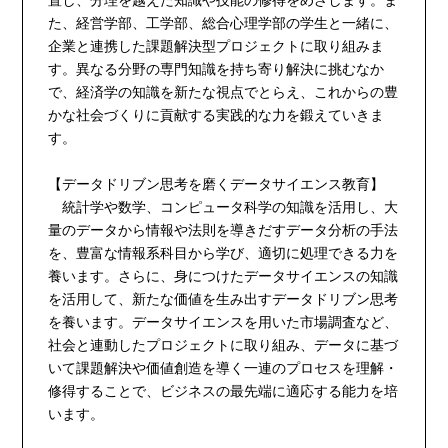
置し、分理を越えた知識や技能の修得をめざします。ま
た、経営学部、工学部、総合心理学部の学生と一緒に、
企業と連携した課題解決型プロジェクトに取り組みま
す。異なる分野の専門知識を持ち寄り解決に挑むなか
で、経済学の知識を新たな視点でとらえ、これからの豊
かな社会づくりに貢献する実践的な力を鍛えていきま
す。
【データドリブン思考を磨くデータサイエンス教育】
統計学や数学、コンピュータ科学の知識を活用し、大
量のデータから情報や法則を導きだすデータ分析の手法
を、豊富な情報系科目から学び、適切に処理できる力を
養います。さらに、身につけたデータサイエンスの知識
を活用して、新たな価値を生み出すデータドリブン思考
を養います。データサイエンスを用いた市場調査など、
社会と連動したプロジェクトに取り組み、データに基づ
いて課題解決や価値創造を導く一連のプロセスを理解・
修得することで、ビジネスの最先端に適応する能力を培
います。