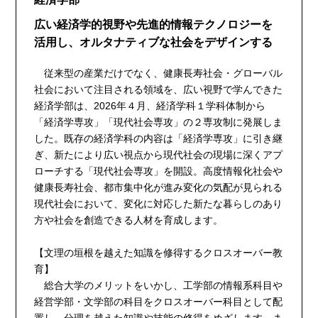
広い経済学的視野や先進的情報テクノロジーを
活用し、オルタナティブな社会をデザインする
従来型の産業だけでなく、健康長寿社会・グローバル
社会において注目される領域を、広い視野で学んできた
経済学部は、2026年４月、経済学科１学科体制から
「経済学専攻」「現代社会専攻」の２専攻制に発展しま
した。既存の経済学科の内容は「経済学専攻」に引き継
ぎ、新たにより広い視点から現代社会の現場に深くアプ
ローチする「現代社会専攻」を開設。高度情報化社会や
健康長寿社会、都市集中化が進み変化の気配が見られる
現代社会において、変化に対応した新たな暮らしのあり
方や社会を創造できる人材を育成します。
【文理の垣根を越えた知識を修得するクロスオーバー教
育】
総合大学のメリットをいかし、工学部の情報系科目や
経営学部・文学部の科目をクロスオーバー科目として配