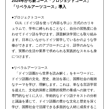
2024年から新コース「プロジェクトコース」
「リベラルアーツコース」導入
●プロジェクトコース
CLIL（ドイツ語を使って内容も学ぶ）方式のカリキ
ュラムで、学年に縛られることなく、自分の習熟度に合
わせてドイツ語を学びます。課題解決学習にも取り組み
ます。日本にいながらドイツ留学しているかのような学
修ができます。このアプローチにより、語学のみなら
ず、実際の生活や業界で求められる実践的なスキルも身
につけます。
●リベラルアーツコース
「ドイツ語圏から世界を読み解く」をキーワードに、
ドイツ語圏の文化、歴史、政治を基に、国際社会の複雑
なテーマを学び、理解します。これは、単なる言語学習
を超えた、文化的洞察と国際的視野の養成への旅です。
専門的なゼミに入り、学術的なドイツ語テキストの分析
と議論を通じて、ドイツ語圏の豊かな文化と歴史を深く
学び、国際社会で活躍できる多面的な人材に成長するこ