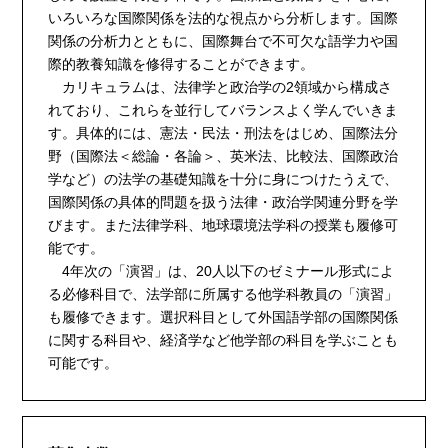
いろいろな国際関係を法的な視点から分析します。国際
関係の分析力とともに、国際舞台で不可欠な語学力や国
際的教養知識を修得することができます。
カリキュラムは、法律学と政治学の2領域から構成さ
れており、これらを並行してバランスよく学んでいきま
す。具体的には、憲法・民法・刑法をはじめ、国際法分
野（国際法＜総論・各論＞、英米法、比較法、国際政治
学など）の法学の基礎知識を十分に身につけたうえで、
国際関係の具体的問題を扱う法律・政治学関連分野を学
びます。また法律学科、地球環境法学科の授業も履修可
能です。
4年次の「演習」は、20人以下のゼミナール形式によ
る必修科目で、法学部に所属する他学科教員の「演習」
も履修できます。選択科目として外国語学部の国際関係
に関する科目や、経済学など他学部の科目を学ぶことも
可能です。