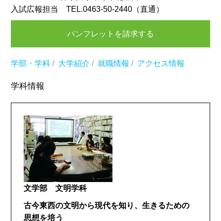
入試広報担当 TEL.0463-50-2440（直通）
パンフレットを請求する
学部・学科
/
大学紹介
/
就職情報
/
アクセス情報
学科情報
文学部 文明学科
古今東西の文明から現代を知り、生きるための
思想を培う