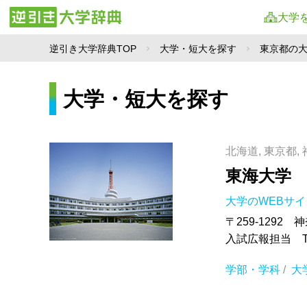
大学
逆引き大学辞典TOP
大学・短大を探す
東京都の
大学・短大を探す
北海道, 東京都,
東海大学
大学のWEBサ
〒259-1292 
入試広報担当 TEL
学部・学科
/
大