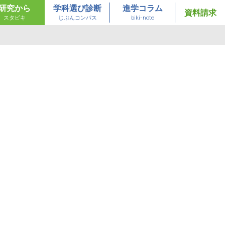
研究から
学科選び診断
進学コラム
資料請求
スタビキ
じぶんコンパス
biki-note