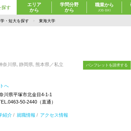
エリア
学問分野
職業から
を探す
から
から
JOB-BIKI
大学・短大を探す
東海大学
 神奈川県, 静岡県, 熊本県／私立
パンフレットを請求する
イトへ
神奈川県平塚市北金目4-1-1
.0463-50-2440（直通）
学紹介
/
就職情報
/
アクセス情報