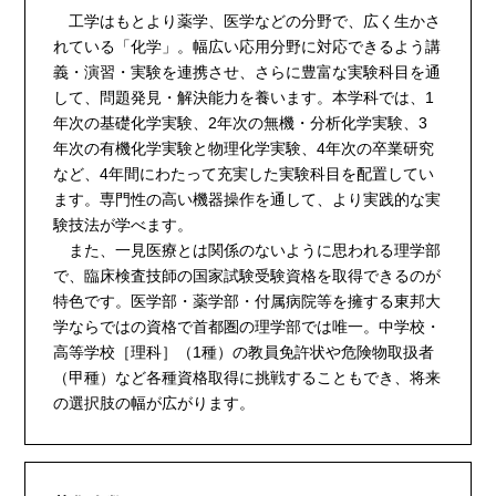
工学はもとより薬学、医学などの分野で、広く生かさ
れている「化学」。幅広い応用分野に対応できるよう講
義・演習・実験を連携させ、さらに豊富な実験科目を通
して、問題発見・解決能力を養います。本学科では、1
年次の基礎化学実験、2年次の無機・分析化学実験、3
年次の有機化学実験と物理化学実験、4年次の卒業研究
など、4年間にわたって充実した実験科目を配置してい
ます。専門性の高い機器操作を通して、より実践的な実
験技法が学べます。
また、一見医療とは関係のないように思われる理学部
で、臨床検査技師の国家試験受験資格を取得できるのが
特色です。医学部・薬学部・付属病院等を擁する東邦大
学ならではの資格で首都圏の理学部では唯一。中学校・
高等学校［理科］（1種）の教員免許状や危険物取扱者
（甲種）など各種資格取得に挑戦することもでき、将来
の選択肢の幅が広がります。