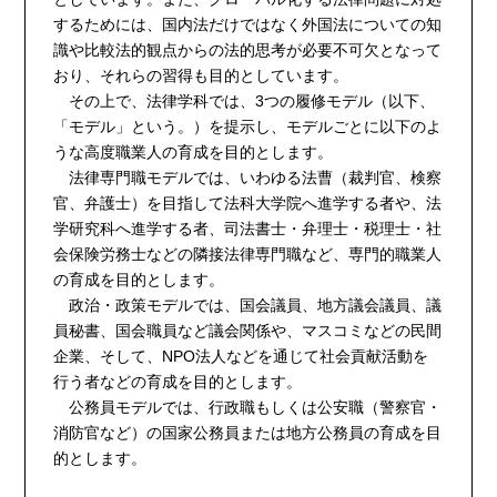
するためには、国内法だけではなく外国法についての知
識や比較法的観点からの法的思考が必要不可欠となって
おり、それらの習得も目的としています。
その上で、法律学科では、3つの履修モデル（以下、
「モデル」という。）を提示し、モデルごとに以下のよ
うな高度職業人の育成を目的とします。
法律専門職モデルでは、いわゆる法曹（裁判官、検察
官、弁護士）を目指して法科大学院へ進学する者や、法
学研究科へ進学する者、司法書士・弁理士・税理士・社
会保険労務士などの隣接法律専門職など、専門的職業人
の育成を目的とします。
政治・政策モデルでは、国会議員、地方議会議員、議
員秘書、国会職員など議会関係や、マスコミなどの民間
企業、そして、NPO法人などを通じて社会貢献活動を
行う者などの育成を目的とします。
公務員モデルでは、行政職もしくは公安職（警察官・
消防官など）の国家公務員または地方公務員の育成を目
的とします。