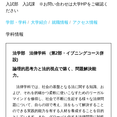
入試部 入試課 ※お問い合わせは大学HPをご確認く
ださい
学部・学科
/
大学紹介
/
就職情報
/
アクセス情報
学科情報
法学部 法律学科
（第2部・イブニングコース併
設)
論理的思考力と法的視点で築く、問題解決能
力。
法律学科では、社会の基盤となる法に関する知識、お
よび、それを的確かつ柔軟に使いこなすためのリーガル
マインドを修得し、社会で不断に生起する様々な法律問
題について、自らの頭で考え、法をもって解決すること
のできる実践的能力を有する人材を養成することを目的
としています。また、グローバル化する法律問題に対処