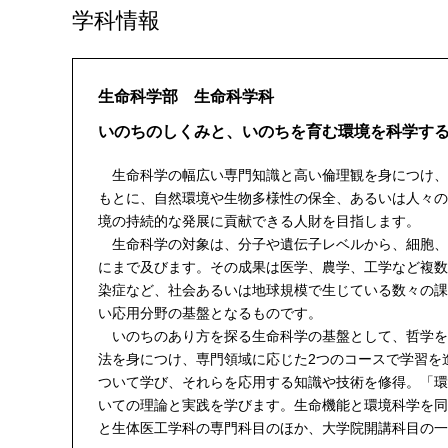
学科情報
生命科学部 生命科学科
いのちのしくみと、いのちを育む環境を科学す
生命科学の幅広い専門知識と高い倫理観を身につけ、
もとに、自然環境や生物多様性の保全、あるいは人々の
境の持続的な発展に貢献できる人財を目指します。
生命科学の対象は、分子や遺伝子レベルから、細胞、
にまで及びます。その成果は医学、農学、工学など複数
染症など、社会あるいは地球規模で生じている数々の課
い応用分野の基盤となるものです。
いのちのあり方を探る生命科学の基盤として、哲学を
法を身につけ、専門領域に応じた2つのコースで学習を
ついて学び、それらを応用する知識や技術を修得。「環
いての理論と実践を学びます。生命機能と環境科学を同
と生体医工学科の専門科目のほか、大学院開講科目の一