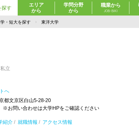
エリア
学問分野
職業から
を探す
から
から
JOB-BIKI
大学・短大を探す
東洋大学
／私立
イトへ
東京都文京区白山5-28-20
 ※お問い合わせは大学HPをご確認ください
学紹介
/
就職情報
/
アクセス情報