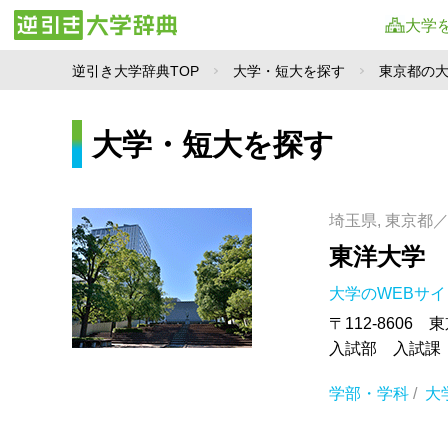
大学
逆引き大学辞典TOP
大学・短大を探す
東京都の
大学・短大を探す
埼玉県, 東京都
東洋大学
大学のWEBサ
〒112-8606 
入試部 入試課
学部・学科
/
大