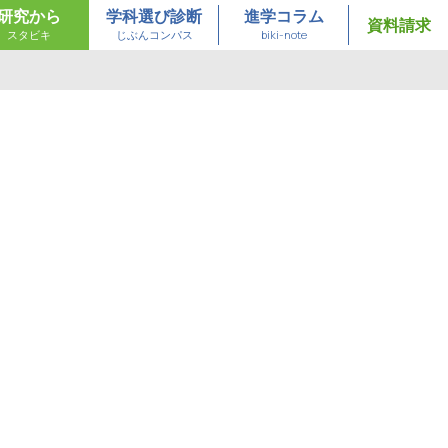
研究から
学科選び診断
進学コラム
資料請求
スタビキ
じぶんコンパス
biki-note