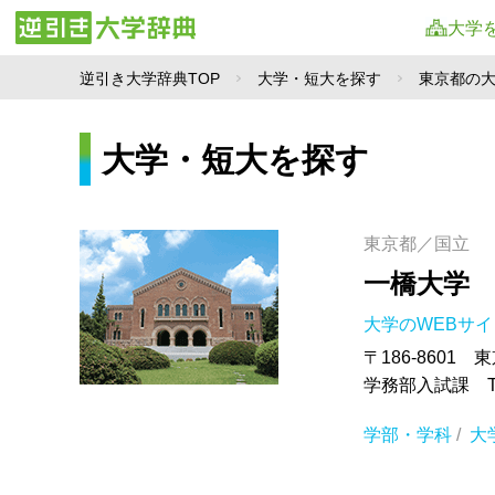
大学
逆引き大学辞典TOP
大学・短大を探す
東京都の
大学・短大を探す
東京都／国立
一橋大学
大学のWEBサ
〒186-8601 
学務部入試課 TEL.
学部・学科
/
大