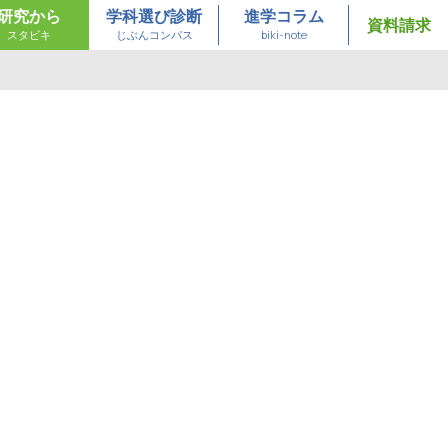
研究から
学科選び診断
進学コラム
資料請求
スタビキ
じぶんコンパス
biki-note