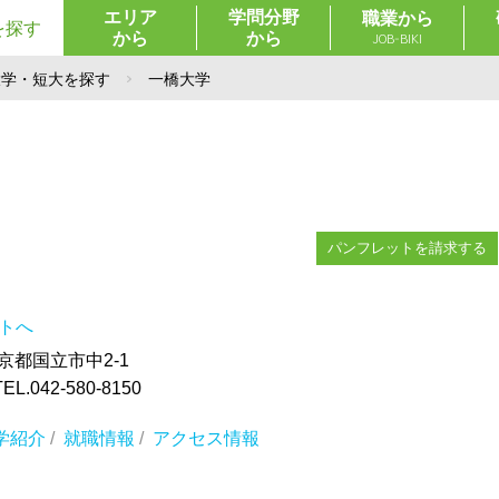
エリア
学問分野
職業から
を探す
から
から
JOB-BIKI
大学・短大を探す
一橋大学
パンフレットを請求する
イトへ
東京都国立市中2-1
042-580-8150
学紹介
/
就職情報
/
アクセス情報