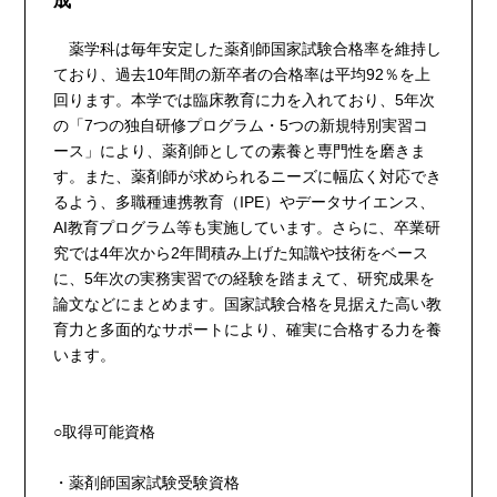
成
薬学科は毎年安定した薬剤師国家試験合格率を維持し
ており、過去10年間の新卒者の合格率は平均92％を上
回ります。本学では臨床教育に力を入れており、5年次
の「7つの独自研修プログラム・5つの新規特別実習コ
ース」により、薬剤師としての素養と専門性を磨きま
す。また、薬剤師が求められるニーズに幅広く対応でき
るよう、多職種連携教育（IPE）やデータサイエンス、
AI教育プログラム等も実施しています。さらに、卒業研
究では4年次から2年間積み上げた知識や技術をベース
に、5年次の実務実習での経験を踏まえて、研究成果を
論文などにまとめます。国家試験合格を見据えた高い教
育力と多面的なサポートにより、確実に合格する力を養
います。
○取得可能資格
・薬剤師国家試験受験資格