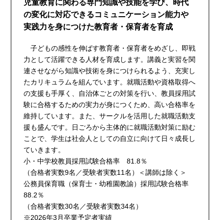
児童教育に関わる専門知識や技能を学び、時代
の変化に対応できるコミュニケーション能力や
実践力を身につけた教育者・保育者を育成
子どもの感性を伸ばす教育者・保育者をめざし、即戦
力として活躍できる人材を育成します。講義と実習を関
連させながら知識や技術を身につけられるよう、充実し
たカリキュラムを組んでいます。就職活動や資格取得へ
の支援も手厚く、自治体ごとの対策を行い、教員採用試
験に合格するための実力が身につくため、高い合格率を
維持しています。また、サークルを活用した就職活動支
援も盛んです。日ごろから主体的に就職活動対策に励む
ことで、学生は社会人としての自立に向けて日々成長し
ていきます。
小・中学校教員採用試験合格率 81.8％
（合格者実数9名／受験者実数11名）＜講師は除く＞
公務員保育職（保育士・幼稚園教諭）採用試験合格率
88.2％
（合格者実数30名／受験者実数34名）
※2026年3月卒業予定者実績