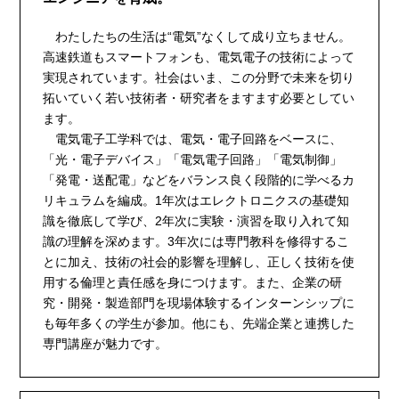
わたしたちの生活は“電気”なくして成り立ちません。
高速鉄道もスマートフォンも、電気電子の技術によって
実現されています。社会はいま、この分野で未来を切り
拓いていく若い技術者・研究者をますます必要としてい
ます。
電気電子工学科では、電気・電子回路をベースに、
「光・電子デバイス」「電気電子回路」「電気制御」
「発電・送配電」などをバランス良く段階的に学べるカ
リキュラムを編成。1年次はエレクトロニクスの基礎知
識を徹底して学び、2年次に実験・演習を取り入れて知
識の理解を深めます。3年次には専門教科を修得するこ
とに加え、技術の社会的影響を理解し、正しく技術を使
用する倫理と責任感を身につけます。また、企業の研
究・開発・製造部門を現場体験するインターンシップに
も毎年多くの学生が参加。他にも、先端企業と連携した
専門講座が魅力です。