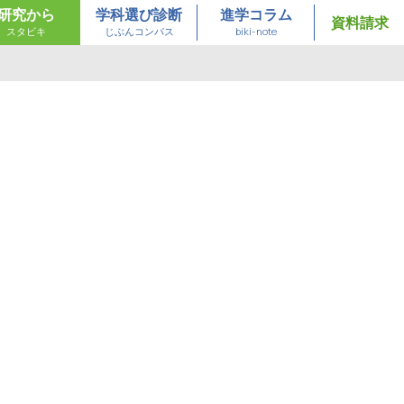
研究から
学科選び診断
進学コラム
資料請求
スタビキ
じぶんコンパス
biki-note