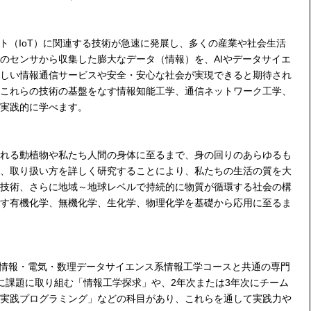
ト（IoT）に関連する技術が急速に発展し、多くの産業や社会生活
のセンサから収集した膨大なデータ（情報）を、AIやデータサイエ
しい情報通信サービスや安全・安心な社会が実現できると期待され
これらの技術の基盤をなす情報知能工学、通信ネットワーク工学、
実践的に学べます。
れる動植物や私たち人間の身体に至るまで、身の回りのあらゆるも
、取り扱い方を詳しく研究することにより、私たちの生活の質を大
技術、さらに地域～地球レベルで持続的に物質が循環する社会の構
す有機化学、無機化学、生化学、物理化学を基礎から応用に至るま
、情報・電気・数理データサイエンス系情報工学コースと共通の専門
に課題に取り組む「情報工学探求」や、2年次または3年次にチーム
実践プログラミング」などの科目があり、これらを通して実践力や