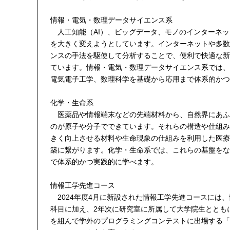
情報・電気・数理データサイエンス系
人工知能（AI）、ビッグデータ、モノのインターネッ
を大きく変えようとしています。インターネットや多数
ンスの手法を駆使して分析することで、便利で快適な新
ています。情報・電気・数理データサイエンス系では、
電気電子工学、数理科学を基礎から応用まで体系的かつ
化学・生命系
医薬品や情報端末などの先端材料から、自然界にあふ
のが原子や分子でできています。それらの構造や仕組み
きく向上させる材料や生命現象の仕組みを利用した医療
築に繋がります。化学・生命系では、これらの基盤をな
で体系的かつ実践的に学べます。
情報工学先進コース
2024年度4月に新設された情報工学先進コースには
科目に加え、2年次に研究室に所属して大学院生ととも
を組んで学外のプログラミングコンテストに出場する「