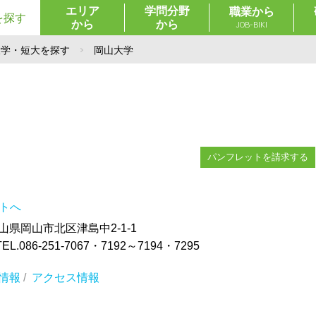
エリア
学問分野
職業から
を探す
から
から
JOB-BIKI
大学・短大を探す
岡山大学
パンフレットを請求する
イトへ
 岡山県岡山市北区津島中2-1-1
086-251-7067・7192～7194・7295
情報
/
アクセス情報